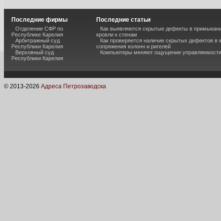
Последние фирмы
Последние статьи
Отделение СФР по
Как выявляются скрытые дефекты в примыкан
Республике Карелия
кровли к стенам
Арбитражный суд
Как проверяется наличие скрытых дефектов в 
Республики Карелия
сопряжения колонн и ригелей
Верховный суд
Компьютеры меняют ощущение управляемост
Республики Карелия
© 2013-
2026
Адреса Петрозаводска