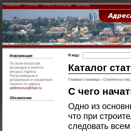
ГЛАВНАЯ
СТАТЬИ
ПРЕСС-РЕЛИЗЫ
ФИРМЫ
Я ищу:
Информация
По всем вопросам
Каталог ста
касающихся работы
ресурса Адреса
Петрозаводска и
Главная страница
Строительство
добавления в справочник
пишите по адресу
С чего нача
addressrus@mail.ru
.
Объявления
Одно из основн
что при строит
следовать всем