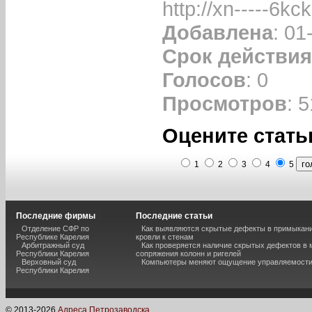
http://xn-----6kc
Добавлена
: 01
Срок действия
Голосов
: 0
Просмотров
: 
Оцените стать
1
2
3
4
5
Последние фирмы
Последние статьи
Отделение СФР по
Как выявляются скрытые дефекты в примыкан
Республике Карелия
кровли к стенам
Арбитражный суд
Как проверяется наличие скрытых дефектов в 
Республики Карелия
сопряжения колонн и ригелей
Верховный суд
Компьютеры меняют ощущение управляемост
Республики Карелия
© 2013-
2026
Адреса Петрозаводска