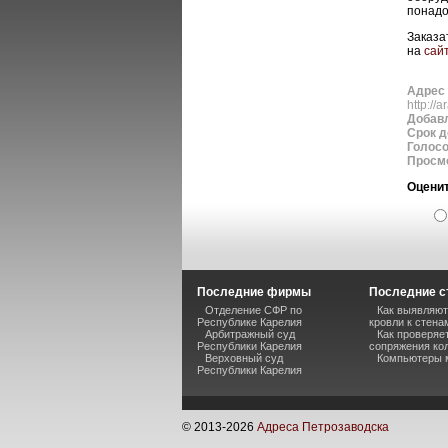
понадо
Заказа
на
сайт
Адрес 
http://a
Добав
Срок д
Голос
Просм
Оценит
Последние фирмы
Последние с
Отделение СФР по
Как выявляют
Республике Карелия
кровли к стена
Арбитражный суд
Как проверяе
Республики Карелия
сопряжения кол
Верховный суд
Компьютеры 
Республики Карелия
© 2013-
2026
Адреса Петрозаводска