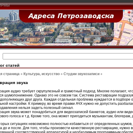
ИРМЫ
ог статей
я страница
Культура, искусство
Студии звукозаписи
врация звука
рация аудио требует скрупулезный и грамотный подход. Многие полагают, чт
ся шумопонижение. Однако это не совсем так. Система реставрации подраз
дополняющих друг друга. Каждая отдельная проблема нуждается в подборе 
ьной настройки. К примеру, во время правки АЧХ нужно не допустить разбала
давления нельзя задеть полезный сигнал.
рация звука может понадобиться для видеозаписей банкетов, аудио или виде
ового голоса и т.д. Кроме того, она может пригодиться музыкантам, блогерам, 
торых ситуациях невозможно полностью избавиться от определенных шумов, 
а до и после. Для того, чтобы произвести качественную реставрацию, нужно 
ованной соответствующей аппаратурой и необходимым программным обеспеч