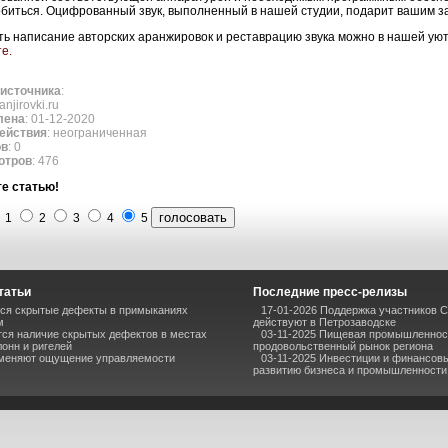
биться. Оцифрованный звук, выполненный в нашей студии, подарит вашим з
ть написание авторских аранжировок и реставрацию звука можно в нашей уют
е.
источника
:
ranjirovki.ru
лена
: 01-12-2020
ействия
: неограниченная
ов
: 0
отров
: 476
е статью!
1
2
3
4
5
татьи
Последние пресс-релизы
ся скрытые дефекты в примыканиях
17-01-2026 Поддержка участников С
м
действуют в Петрозаводске
тся наличие скрытых дефектов в местах
03-11-2025 Пищевая промышленнос
онн и ригелей
продовольственный рынок региона
меняют ощущение управляемости
03-11-2025 Инвестиции и финансовы
развитию бизнеса и промышленности