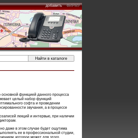
добавить
ФИРМУ
о основной функцией данного процесса
умевает целый набор функций
оптимального софта и проведении
нсированности звучания, а в процессе
озаписей лекций и интервью, при наличии
дикторам.
но даже в этом случае будет ощутима
выполнять ее в профессиональной студии,
ением, которое может для этого