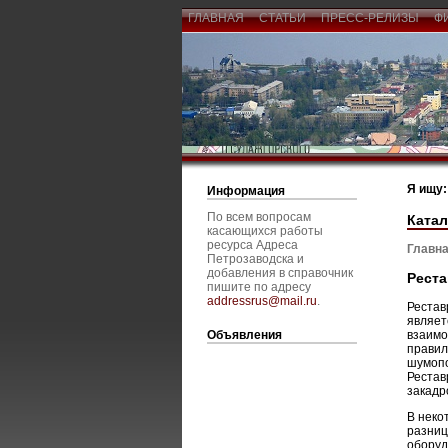
ГЛАВНАЯ
СТАТЬИ
ПРЕСС-РЕЛИЗЫ
Ф
Я ищу:
Информация
По всем вопросам
Катал
касающихся работы
ресурса Адреса
Главна
Петрозаводска и
добавления в справочник
Реста
пишите по адресу
addressrus@mail.ru
.
Рестав
являет
Объявления
взаимо
правил
шумопо
Рестав
закадр
В неко
разниц
оборуд