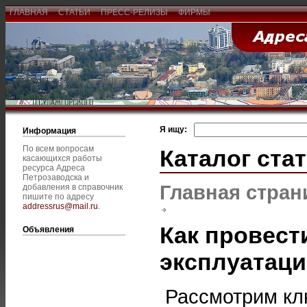
ГЛАВНАЯ
СТАТЬИ
ПРЕСС-РЕЛИЗЫ
ФИРМЫ
Я ищу:
Информация
По всем вопросам
Каталог ста
касающихся работы
ресурса Адреса
Петрозаводска и
Главная стран
добавления в справочник
пишите по адресу
addressrus@mail.ru
.
Как провест
Объявления
эксплуатаци
Рассмотрим клю