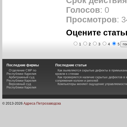
Срок действия
Голосов
: 0
Просмотров
: 
Оцените стать
1
2
3
4
5
Последние фирмы
Последние статьи
Отделение СФР по
Как выявляются скрытые дефекты в примыкан
Республике Карелия
кровли к стенам
Арбитражный суд
Как проверяется наличие скрытых дефектов в 
Республики Карелия
сопряжения колонн и ригелей
Верховный суд
Компьютеры меняют ощущение управляемост
Республики Карелия
© 2013-
2026
Адреса Петрозаводска