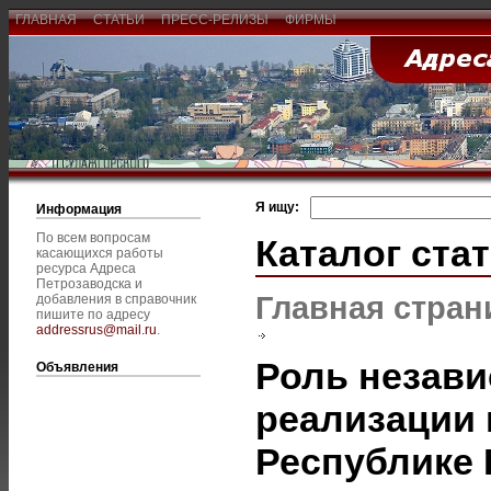
ГЛАВНАЯ
СТАТЬИ
ПРЕСС-РЕЛИЗЫ
ФИРМЫ
Я ищу:
Информация
По всем вопросам
Каталог ста
касающихся работы
ресурса Адреса
Петрозаводска и
Главная стран
добавления в справочник
пишите по адресу
addressrus@mail.ru
.
Роль незави
Объявления
реализации 
Республике 