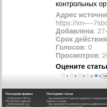
контрольных ор
Адрес источни
https://xn----7s
Добавлена
: 27
Срок действия
Голосов
: 0
Просмотров
: 
Оцените стать
1
2
3
4
5
Последние фирмы
Последние статьи
Отделение СФР по
Как выявляются скрытые дефекты в примыкан
Республике Карелия
кровли к стенам
Арбитражный суд
Как проверяется наличие скрытых дефектов в 
Республики Карелия
сопряжения колонн и ригелей