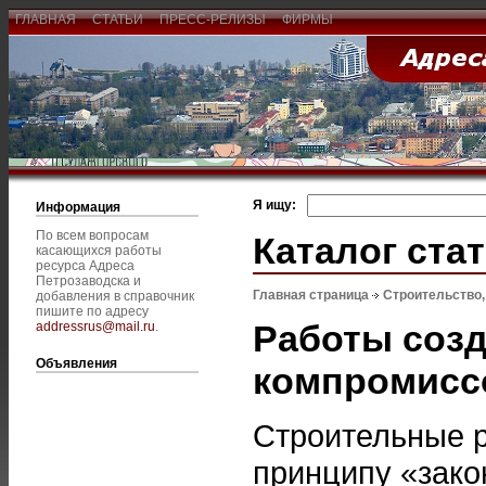
ГЛАВНАЯ
СТАТЬИ
ПРЕСС-РЕЛИЗЫ
ФИРМЫ
Я ищу:
Информация
По всем вопросам
Каталог ста
касающихся работы
ресурса Адреса
Петрозаводска и
Главная страница
Строительство
добавления в справочник
пишите по адресу
Работы созд
addressrus@mail.ru
.
Объявления
компромисс
Строительные р
принципу «зако