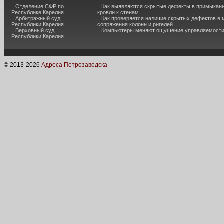
Отделение СФР по
Как выявляются скрытые дефекты в примыкан
Республике Карелия
кровли к стенам
Арбитражный суд
Как проверяется наличие скрытых дефектов в 
Республики Карелия
сопряжения колонн и ригелей
Верховный суд
Компьютеры меняют ощущение управляемост
Республики Карелия
© 2013-
2026
Адреса Петрозаводска