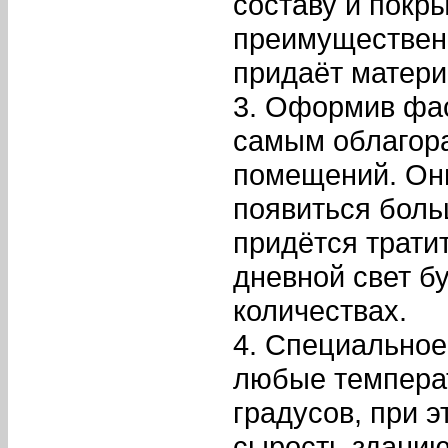
составу и покр
преимущественн
придаёт матери
3. Оформив фас
самым облагора
помещений. Они
появиться боль
придётся тратит
дневной свет б
количествах.
4. Специальное
любые температ
градусов, при э
сырость зданию