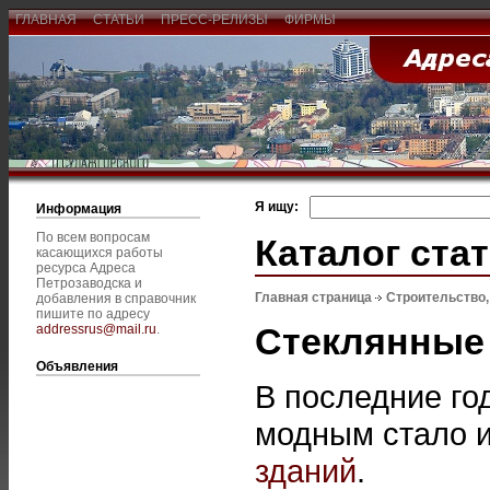
ГЛАВНАЯ
СТАТЬИ
ПРЕСС-РЕЛИЗЫ
ФИРМЫ
Я ищу:
Информация
По всем вопросам
Каталог ста
касающихся работы
ресурса Адреса
Петрозаводска и
Главная страница
Строительство
добавления в справочник
пишите по адресу
Стеклянные
addressrus@mail.ru
.
Объявления
В последние го
модным стало 
зданий
.