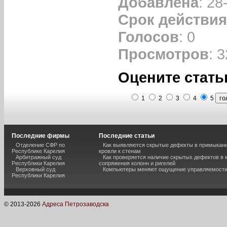
Добавлена
: 28
Срок действия
Голосов
: 0
Просмотров
: 
Оцените стать
1
2
3
4
5
Последние фирмы
Последние статьи
Отделение СФР по
Как выявляются скрытые дефекты в примыкан
Республике Карелия
кровли к стенам
Арбитражный суд
Как проверяется наличие скрытых дефектов в 
Республики Карелия
сопряжения колонн и ригелей
Верховный суд
Компьютеры меняют ощущение управляемост
Республики Карелия
© 2013-
2026
Адреса Петрозаводска