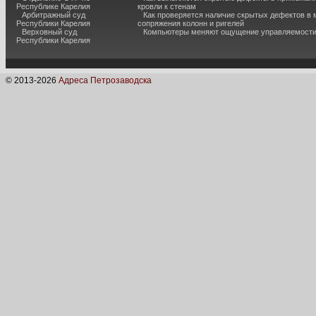
Республике Карелия
кровли к стенам
Арбитражный суд
Как проверяется наличие скрытых дефектов в 
Республики Карелия
сопряжения колонн и ригелей
Верховный суд
Компьютеры меняют ощущение управляемост
Республики Карелия
© 2013-
2026
Адреса Петрозаводска