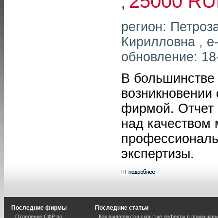
25000 R
,
регион: Петроз
Кирилловна , e-
обновление: 18
В большинстве 
возникновении 
фирмой. Отчет 
над качеством 
профессиональ
экспертизы.
Последние фирмы
Последние статьи
Отделение СФР по
Как выявляются скрытые дефекты в примыкан