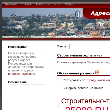
ГЛАВНАЯ
СТАТЬИ
ПРЕСС-РЕЛИЗЫ
ФИРМЫ
Я ищу:
Информация
По всем вопросам
Строительная экспертиза
касающихся работы
ресурса Адреса
Главная страница
Строительство
Петрозаводска и
добавления в справочник
пишите по адресу
Объявления раздела
addressrus@mail.ru
.
Сортировать по:
городу
названи
Объявления
Выберите регион:
Строительно-т
1.