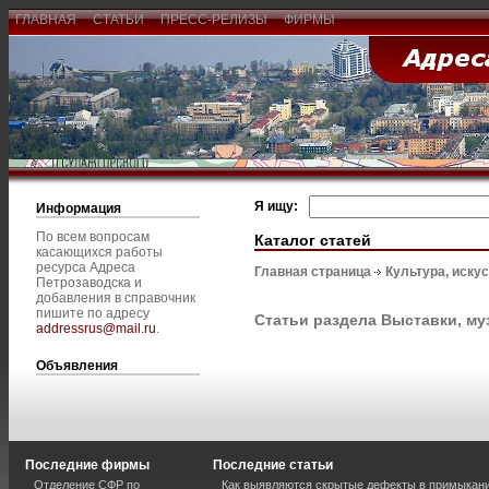
ГЛАВНАЯ
СТАТЬИ
ПРЕСС-РЕЛИЗЫ
ФИРМЫ
Я ищу:
Информация
По всем вопросам
Каталог статей
касающихся работы
ресурса Адреса
Главная страница
Культура, иску
Петрозаводска и
добавления в справочник
пишите по адресу
Статьи раздела Выставки, му
addressrus@mail.ru
.
Объявления
Последние фирмы
Последние статьи
Отделение СФР по
Как выявляются скрытые дефекты в примыкан