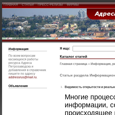
ГЛАВНАЯ
СТАТЬИ
ПРЕСС-РЕЛИЗЫ
ФИРМЫ
Я ищу:
Информация
По всем вопросам
Каталог статей
касающихся работы
ресурса Адреса
Главная страница
Информация, р
Петрозаводска и
добавления в справочник
пишите по адресу
Статьи раздела Информацион
addressrus@mail.ru
.
Объявления
Видимость открытости и реальн
1.
Многие процес
информации, с
происходящее н