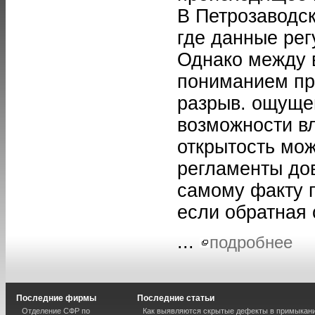
В Петрозаводск
где данные рег
Однако между 
пониманием пр
разрыв. ощуще
возможности в
открытость мо
регламенты до
самому факту 
если обратная 
...
подробнее
Последние фирмы
Последние статьи
Отделение СФР по
Как выявляются скрытые дефекты в примыкан