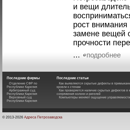
и вещи длител
восприниматьс
рост внимания 
замене вещей 
прочности пер
...
подробнее
Последние фирмы
Последние статьи
Отделение СФР по
Как выявляются скрытые дефекты в примыкан
Республике Карелия
кровли к стенам
Арбитражный суд
Как проверяется наличие скрытых дефектов в 
Республики Карелия
сопряжения колонн и ригелей
Верховный суд
Компьютеры меняют ощущение управляемост
Республики Карелия
© 2013-
2026
Адреса Петрозаводска