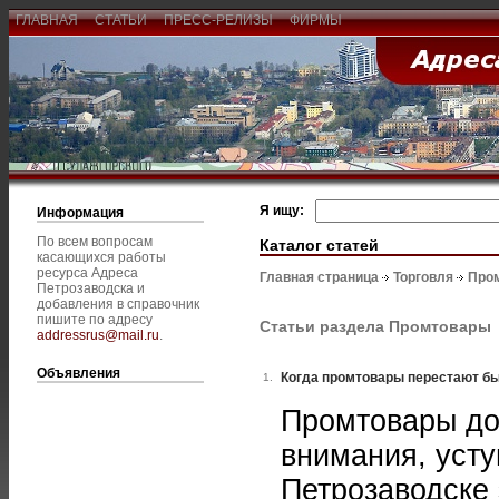
ГЛАВНАЯ
СТАТЬИ
ПРЕСС-РЕЛИЗЫ
ФИРМЫ
Я ищу:
Информация
По всем вопросам
Каталог статей
касающихся работы
ресурса Адреса
Главная страница
Торговля
Про
Петрозаводска и
добавления в справочник
пишите по адресу
Статьи раздела Промтовары
addressrus@mail.ru
.
Объявления
Когда промтовары перестают б
1.
Промтовары до
внимания, усту
Петрозаводске 