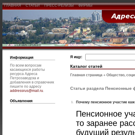
ГЛАВНАЯ
СТАТЬИ
ПРЕСС-РЕЛИЗЫ
ФИРМЫ
Я ищу:
Информация
По всем вопросам
Каталог статей
касающихся работы
ресурса Адреса
Главная страница
Общество, соц
Петрозаводска и
добавления в справочник
пишите по адресу
Статьи раздела Пенсионные
addressrus@mail.ru
.
Объявления
Почему пенсионное участие ка
1.
Пенсионное уча
то заранее рас
будущий резуль