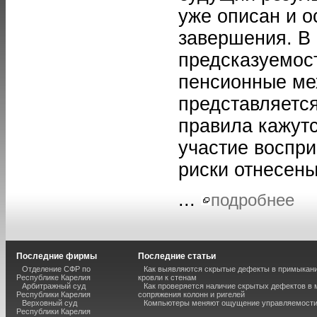
уже описан и о
завершения. В
предсказуемост
пенсионные ме
представляетс
правила кажут
участие воспр
риски отнесены
...
подробнее
Последние фирмы
Последние статьи
Отделение СФР по
Как выявляются скрытые дефекты в примыкан
Республике Карелия
кровли к стенам
Арбитражный суд
Как проверяется наличие скрытых дефектов в 
Республики Карелия
сопряжения колонн и ригелей
Верховный суд
Компьютеры меняют ощущение управляемост
Республики Карелия