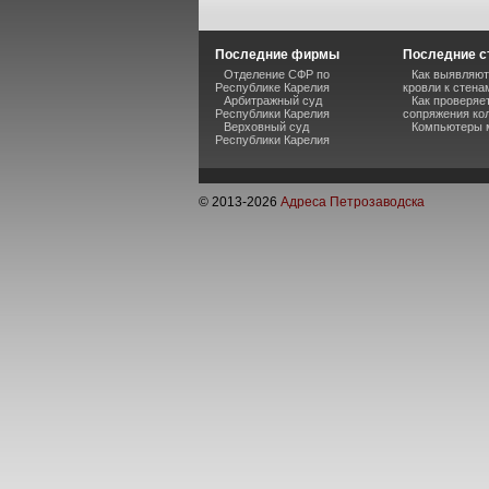
Последние фирмы
Последние с
Отделение СФР по
Как выявляют
Республике Карелия
кровли к стена
Арбитражный суд
Как проверяе
Республики Карелия
сопряжения кол
Верховный суд
Компьютеры 
Республики Карелия
© 2013-
2026
Адреса Петрозаводска