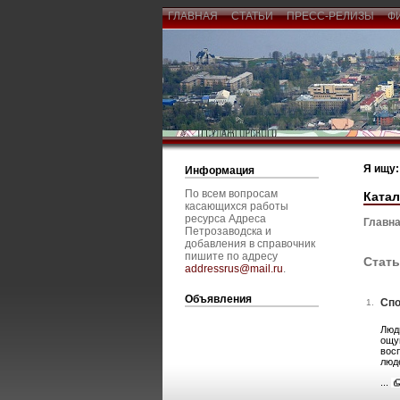
ГЛАВНАЯ
СТАТЬИ
ПРЕСС-РЕЛИЗЫ
Ф
Я ищу:
Информация
По всем вопросам
Катал
касающихся работы
ресурса Адреса
Главна
Петрозаводска и
добавления в справочник
пишите по адресу
Стать
addressrus@mail.ru
.
Объявления
Спо
1.
Люд
ощу
вос
люд
...