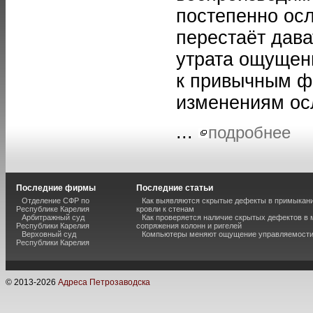
постепенно осл
перестаёт дава
утрата ощущен
к привычным ф
изменениям ос
...
подробнее
Последние фирмы
Последние статьи
Отделение СФР по
Как выявляются скрытые дефекты в примыкан
Республике Карелия
кровли к стенам
Арбитражный суд
Как проверяется наличие скрытых дефектов в 
Республики Карелия
сопряжения колонн и ригелей
Верховный суд
Компьютеры меняют ощущение управляемост
Республики Карелия
© 2013-
2026
Адреса Петрозаводска