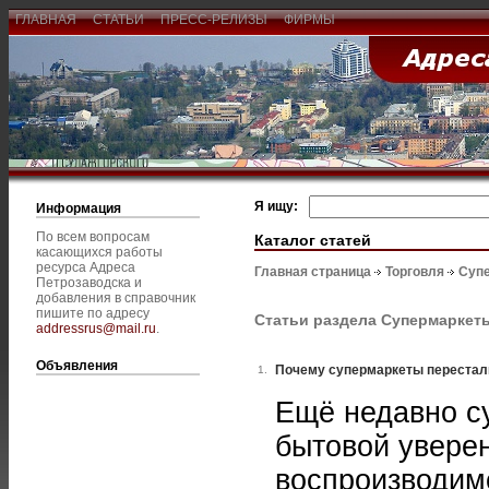
ГЛАВНАЯ
СТАТЬИ
ПРЕСС-РЕЛИЗЫ
ФИРМЫ
Я ищу:
Информация
По всем вопросам
Каталог статей
касающихся работы
ресурса Адреса
Главная страница
Торговля
Супе
Петрозаводска и
добавления в справочник
пишите по адресу
Статьи раздела Супермаркет
addressrus@mail.ru
.
Объявления
Почему супермаркеты перестал
1.
Ещё недавно с
бытовой уверен
воспроизводим