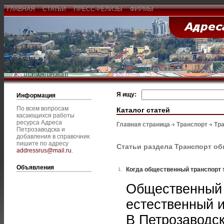
ГЛАВНАЯ
СТАТЬИ
ПРЕСС-РЕЛИЗЫ
ФИРМЫ
Я ищу:
Информация
По всем вопросам
Каталог статей
касающихся работы
ресурса Адреса
Главная страница
Транспорт
Тр
Петрозаводска и
добавления в справочник
пишите по адресу
Статьи раздела Транспорт о
addressrus@mail.ru
.
Объявления
Когда общественный транспорт 
1.
Общественный 
естественный 
В Петрозаводс