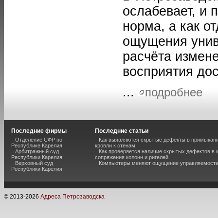
ослабевает, и 
норма, а как о
ощущения унив
расчёта измене
восприятия до
...
подробнее
Последние фирмы
Последние статьи
Отделение СФР по
Как выявляются скрытые дефекты в примыкан
Республике Карелия
кровли к стенам
Арбитражный суд
Как проверяется наличие скрытых дефектов в 
Республики Карелия
сопряжения колонн и ригелей
Верховный суд
Компьютеры меняют ощущение управляемост
Республики Карелия
© 2013-
2026
Адреса Петрозаводска