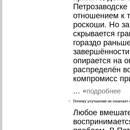
Петрозаводске
отношением к т
роскоши. Но з
скрывается гра
гораздо раньш
завершённости
опирается на 
распределён в
компромисс пр
...
подробнее
Почему улучшение не означает 
5.
Любое вмешате
воспринимаетс