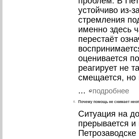
проблем. В Пе
устойчиво из-з
стремления по
именно здесь ч
перестаёт озна
воспринимаетс
оценивается п
реагирует не т
смещается, но 
...
подробнее
Почему помощь не снимает нео
6.
Ситуация на до
прерывается и
Петрозаводске 