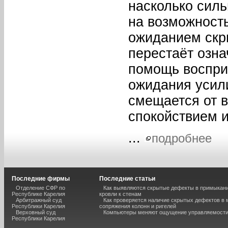
насколько сил
на возможност
ожиданием скр
перестаёт озна
помощь воспри
ожидания усил
смещается от 
спокойствием 
...
подробнее
Последние фирмы
Последние статьи
Отделение СФР по
Как выявляются скрытые дефекты в примыкан
Республике Карелия
кровли к стенам
Арбитражный суд
Как проверяется наличие скрытых дефектов в 
Республики Карелия
сопряжения колонн и ригелей
Верховный суд
Компьютеры меняют ощущение управляемост
Республики Карелия