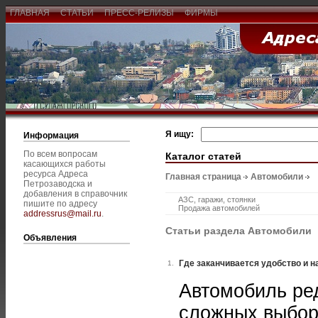
ГЛАВНАЯ
СТАТЬИ
ПРЕСС-РЕЛИЗЫ
ФИРМЫ
Я ищу:
Информация
По всем вопросам
Каталог статей
касающихся работы
ресурса Адреса
Главная страница
Автомобили
Петрозаводска и
добавления в справочник
АЗС, гаражи, стоянки
пишите по адресу
Продажа автомобилей
addressrus@mail.ru
.
Статьи раздела Автомобили
Объявления
Где заканчивается удобство и н
1.
Автомобиль ред
сложных выбор