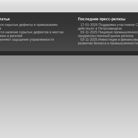
татьи
Последние пресс-релизы
ся скрытые дефекты в примыканиях
17-01-2026 Поддержка участников С
м
действуют в Петрозаводске
тся наличие скрытых дефектов в местах
03-11-2025 Пищевая промышленнос
онн и ригелей
продовольственный рынок региона
меняют ощущение управляемости
03-11-2025 Инвестиции и финансовы
развитию бизнеса и промышленности