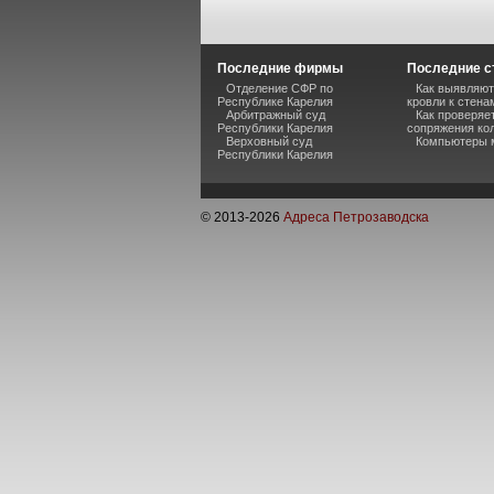
Последние фирмы
Последние с
Отделение СФР по
Как выявляют
Республике Карелия
кровли к стена
Арбитражный суд
Как проверяе
Республики Карелия
сопряжения кол
Верховный суд
Компьютеры 
Республики Карелия
© 2013-
2026
Адреса Петрозаводска