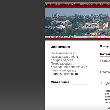
ГЛАВНАЯ
СТАТЬИ
ПРЕСС-РЕЛИЗЫ
Ф
Я ищу:
Информация
По всем вопросам
Катал
касающихся работы
ресурса Адреса
Главна
Петрозаводска и
добавления в справочник
пишите по адресу
Стать
addressrus@mail.ru
.
Объявления
Где
1.
Авт
это
эти
выб
как 
...