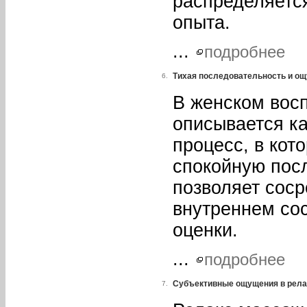
распределяется
опыта.
...
подробнее
Тихая последовательность и ощ
6.
В женском вос
описывается к
процесс, в кот
спокойную пос
позволяет сос
внутреннем сос
оценки.
...
подробнее
Субъективные ощущения в рела
7.