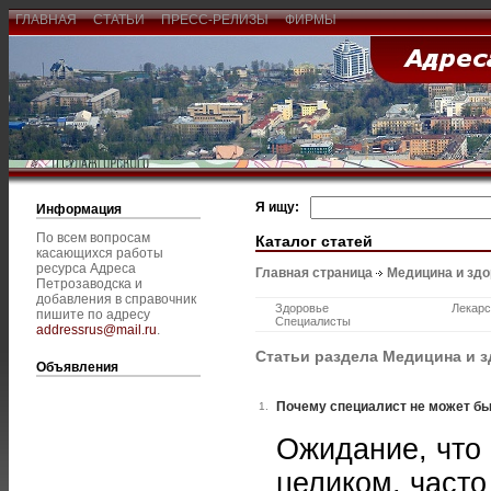
ГЛАВНАЯ
СТАТЬИ
ПРЕСС-РЕЛИЗЫ
ФИРМЫ
Я ищу:
Информация
По всем вопросам
Каталог статей
касающихся работы
ресурса Адреса
Главная страница
Медицина и зд
Петрозаводска и
добавления в справочник
Здоровье
Лекарс
пишите по адресу
Специалисты
addressrus@mail.ru
.
Статьи раздела Медицина и 
Объявления
Почему специалист не может б
1.
Ожидание, что
целиком, часто