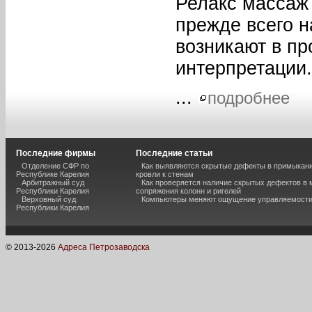
Релакс массаж
прежде всего 
возникают в пр
интерпретации.
...
подробнее
Последние фирмы
Последние статьи
Отделение СФР по
Как выявляются скрытые дефекты в примыкан
Республике Карелия
кровли к стенам
Арбитражный суд
Как проверяется наличие скрытых дефектов в 
Республики Карелия
сопряжения колонн и ригелей
Верховный суд
Компьютеры меняют ощущение управляемост
Республики Карелия
© 2013-
2026
Адреса Петрозаводска