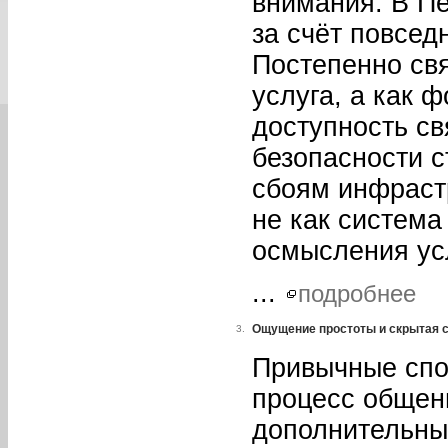
внимания. В П
за счёт повсед
Постепенно свя
услуга, а как 
доступность св
безопасности с
сбоям инфрастр
не как систем
осмысления ус
...
подробнее
Ощущение простоты и скрытая 
3.
Привычные спо
процесс общени
дополнительных