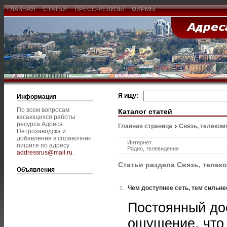
ГЛАВНАЯ
СТАТЬИ
ПРЕСС-РЕЛИЗЫ
ФИРМЫ
Я ищу:
Информация
По всем вопросам
Каталог статей
касающихся работы
ресурса Адреса
Главная страница
Связь, телеком
Петрозаводска и
добавления в справочник
Интернет
пишите по адресу
Радио, телевидение
addressrus@mail.ru
.
Статьи раздела Связь, телек
Объявления
Чем доступнее сеть, тем сильн
1.
Постоянный до
ощущение, что